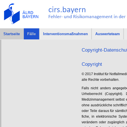
Startseite
Fälle
Interventionsmaßnahmen
Auswerteteam
Copyright-Datenschu
Copyright
© 2017 Institut für Notfallme
alle Rechte vorbehalten.
Falls nicht anders angegeb
Urheberrecht (Copyright). 
Medizinmanagement selbst ers
ohne ausdrückliche schriftl
oder Teile daraus für sämtli
fiche, in elektronische Sy
verändern oder zugänglich 