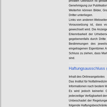
privaten Gebrauch ist gesta
Genehmigung zur Publikation
Weiterhin können Bilder, Gr
Dritter unterliegen.
Links von anderen Webseiten
Voraussetzung ist, dass v
gewechselt wird. Die Anzeig
Erkennbarkeit der Urhebersc
gegebenenfalls durch Dritt
Bestimmungen des jeweils
eingetragenen Eigentümer. Al
Schluss zu ziehen, dass Mar
sind.
Haftungsausschluss 
Inhalt des Onlineangebotes
Das Institut für Notfallmedi
Informationen nach bestem W
Es wird jedoch keinerlei Ge
jederzeitige Verfügbarkeit d
Unbeschadet der Regelungen 
folgende Haftungsbeschränk