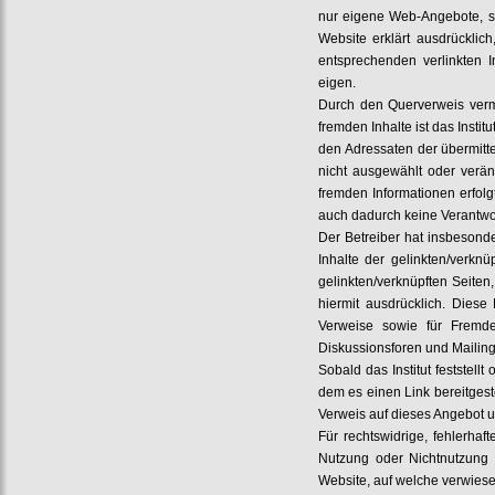
nur eigene Web-Angebote, s
Website erklärt ausdrücklic
entsprechenden verlinkten I
eigen.
Durch den Querverweis vermi
fremden Inhalte ist das Instit
den Adressaten der übermitte
nicht ausgewählt oder verän
fremden Informationen erfolg
auch dadurch keine Verantwort
Der Betreiber hat insbesonde
Inhalte der gelinkten/verkn
gelinkten/verknüpften Seiten
hiermit ausdrücklich. Diese 
Verweise sowie für Fremde
Diskussionsforen und Mailingl
Sobald das Institut feststel
dem es einen Link bereitgestel
Verweis auf dieses Angebot u
Für rechtswidrige, fehlerha
Nutzung oder Nichtnutzung d
Website, auf welche verwies