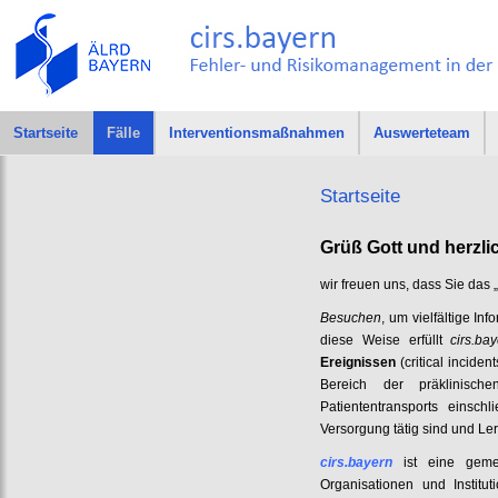
Startseite
Fälle
Interventionsmaßnahmen
Auswerteteam
Startseite
Grüß Gott und herzl
wir freuen uns, dass Sie das 
Besuchen
, um vielfältige I
diese Weise erfüllt
cirs.ba
Ereignissen
(critical inciden
Bereich der präklinische
Patiententransports einschl
Versorgung tätig sind und Ler
cirs.bayern
ist eine gemei
Organisationen und Institu