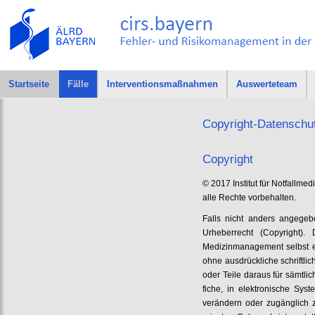
Startseite
Fälle
Interventionsmaßnahmen
Auswerteteam
Copyright-Datenschu
Copyright
© 2017 Institut für Notfallme
alle Rechte vorbehalten.
Falls nicht anders angegeb
Urheberrecht (Copyright). 
Medizinmanagement selbst ers
ohne ausdrückliche schriftl
oder Teile daraus für sämtli
fiche, in elektronische Sy
verändern oder zugänglich 