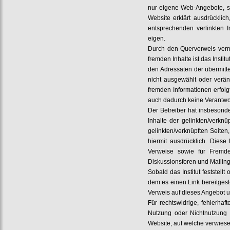
nur eigene Web-Angebote, s
Website erklärt ausdrücklic
entsprechenden verlinkten I
eigen.
Durch den Querverweis vermi
fremden Inhalte ist das Instit
den Adressaten der übermitte
nicht ausgewählt oder verän
fremden Informationen erfolg
auch dadurch keine Verantwort
Der Betreiber hat insbesonde
Inhalte der gelinkten/verkn
gelinkten/verknüpften Seiten
hiermit ausdrücklich. Diese 
Verweise sowie für Fremde
Diskussionsforen und Mailingl
Sobald das Institut feststel
dem es einen Link bereitgestel
Verweis auf dieses Angebot u
Für rechtswidrige, fehlerha
Nutzung oder Nichtnutzung d
Website, auf welche verwies