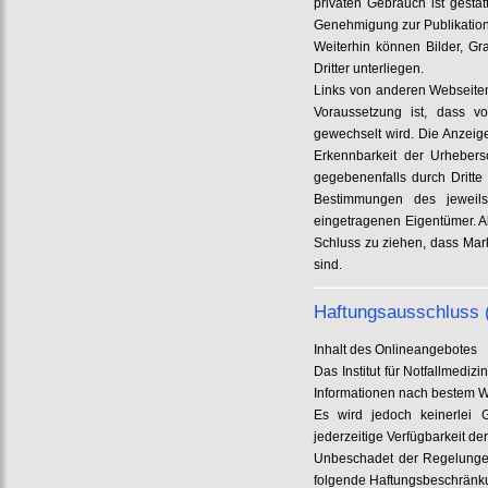
privaten Gebrauch ist gesta
Genehmigung zur Publikation
Weiterhin können Bilder, Gr
Dritter unterliegen.
Links von anderen Webseiten
Voraussetzung ist, dass v
gewechselt wird. Die Anzeig
Erkennbarkeit der Urhebersc
gegebenenfalls durch Dritt
Bestimmungen des jeweils
eingetragenen Eigentümer. Al
Schluss zu ziehen, dass Mar
sind.
Haftungsausschluss 
Inhalt des Onlineangebotes
Das Institut für Notfallmedi
Informationen nach bestem W
Es wird jedoch keinerlei Ge
jederzeitige Verfügbarkeit d
Unbeschadet der Regelungen 
folgende Haftungsbeschränk