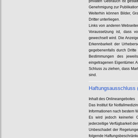
privaten Gebrauch ist gesta
Genehmigung zur Publikation
Weiterhin können Bilder, Gr
Dritter unterliegen.
Links von anderen Webseiten
Voraussetzung ist, dass v
gewechselt wird. Die Anzeig
Erkennbarkeit der Urhebersc
gegebenenfalls durch Dritt
Bestimmungen des jeweils
eingetragenen Eigentümer. Al
Schluss zu ziehen, dass Mar
sind.
Haftungsausschluss 
Inhalt des Onlineangebotes
Das Institut für Notfallmedi
Informationen nach bestem W
Es wird jedoch keinerlei Ge
jederzeitige Verfügbarkeit d
Unbeschadet der Regelungen 
folgende Haftungsbeschränk