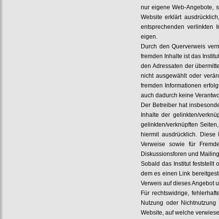
nur eigene Web-Angebote, s
Website erklärt ausdrücklic
entsprechenden verlinkten I
eigen.
Durch den Querverweis vermi
fremden Inhalte ist das Instit
den Adressaten der übermitte
nicht ausgewählt oder verän
fremden Informationen erfolg
auch dadurch keine Verantwort
Der Betreiber hat insbesonde
Inhalte der gelinkten/verkn
gelinkten/verknüpften Seiten
hiermit ausdrücklich. Diese 
Verweise sowie für Fremde
Diskussionsforen und Mailingl
Sobald das Institut feststel
dem es einen Link bereitgestel
Verweis auf dieses Angebot u
Für rechtswidrige, fehlerha
Nutzung oder Nichtnutzung d
Website, auf welche verwies