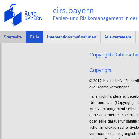
Startseite
Fälle
Interventionsmaßnahmen
Auswerteteam
Copyright-Datenschu
Copyright
© 2017 Institut für Notfallme
alle Rechte vorbehalten.
Falls nicht anders angegeb
Urheberrecht (Copyright). 
Medizinmanagement selbst ers
ohne ausdrückliche schriftl
oder Teile daraus für sämtli
fiche, in elektronische Sy
verändern oder zugänglich 