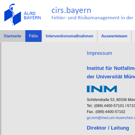
Startseite
Fälle
Interventionsmaßnahmen
Auswerteteam
Impressum
Institut für Notfal
der Universität Mü
Schillerstraße 53, 80336 Mü
Tel.: (089) 4400-57101 /-571
Fax.: (089) 4400-57102
gs.inm@med.uni-muenchen.
Direktor / Leitung