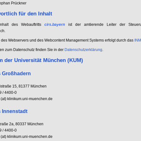
tephan Prückner
ortlich für den Inhalt
nhalt des Webauftritts
cirs.bayern
ist der amtierende Leiter der Steuer
ich.
b des Webservers und des Webcontent Management Systems erfolgt durch das
IN
nen zum Datenschutz finden Sie in der
Datenschutzerklärung
.
m der Universität München (KUM)
 Großhadern
istraße 15, 81377 München
9 / 4400-0
o (at) klinikum.uni-muenchen.de
Innenstadt
traße 2a, 80337 München
9 / 4400-0
o (at) klinikum.uni-muenchen.de