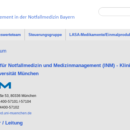
swerteteam
Steuerungsgruppe
LASA-Medikamente/Einmalprodu
sum
t für Notfallmedizin und Medizinmanagement (INM) - Kli
versität München
raße 53, 80336 München
) 4400-57101 /-57104
) 4400-57102
d.uni-muenchen.de
r / Leitung