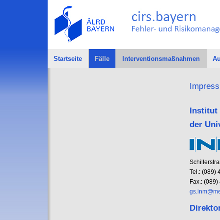
Startseite
Fälle
Interventionsmaßnahmen
Au
Impres
Institu
der Uni
Schillerst
Tel.: (089
Fax.: (089
gs.inm@me
Direkto