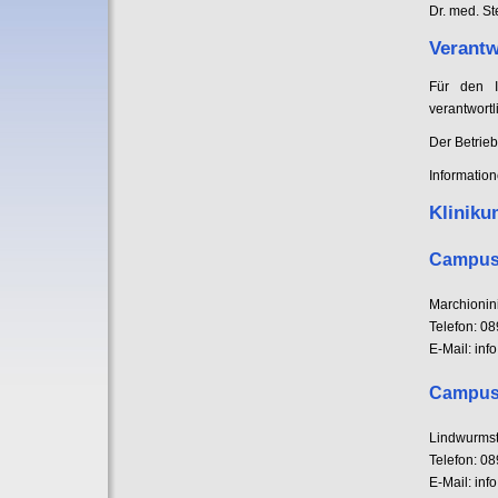
Dr. med. S
Verantw
Für den I
verantwortl
Der Betrie
Informatio
Kliniku
Campus
Marchionin
Telefon: 08
E-Mail: inf
Campus 
Lindwurms
Telefon: 08
E-Mail: inf