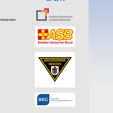
ungsgruppe
M
.