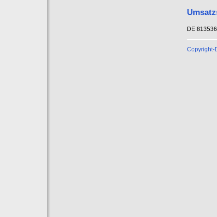
Umsatzs
DE 81353
Copyright-