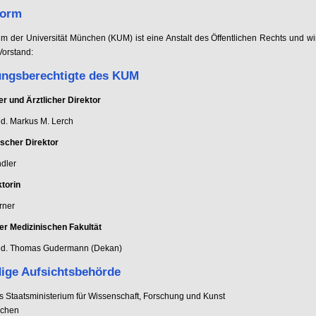
form
m der Universität München (KUM) ist eine Anstalt des Öffentlichen Rechts und wi
Vorstand:
ungsberechtigte des KUM
er und Ärztlicher Direktor
ed. Markus M. Lerch
scher Direktor
dler
ktorin
rner
der Medizinischen Fakultät
med. Thomas Gudermann (Dekan)
ige Aufsichtsbehörde
s Staatsministerium für Wissenschaft, Forschung und Kunst
chen